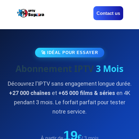
Contact us
🚀 IDÉAL POUR ESSAYER
Abonnement IPTV
3 Mois
Découvrez l'IPTV sans engagement longue durée.
+27 000 chaînes
et
+65 000 films & séries
en 4K
pendant 3 mois. Le forfait parfait pour tester
notre service.
19
€
À partir de
/ 3 mois