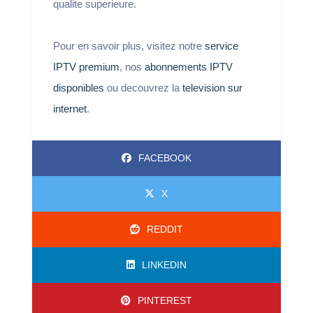
qualite superieure.
Pour en savoir plus, visitez notre
service
IPTV premium
, nos
abonnements IPTV
disponibles
ou decouvrez la
television sur
internet
.
FACEBOOK
X
REDDIT
LINKEDIN
PINTEREST