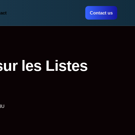
act
Contact us
ur les Listes
M3U