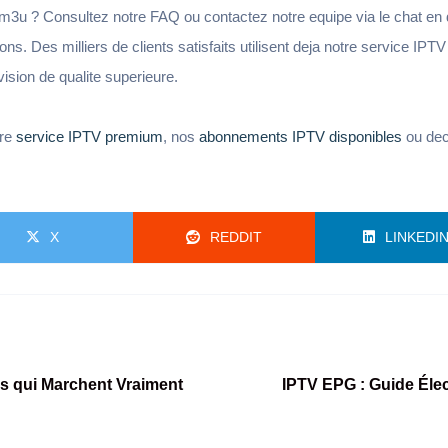
t m3u ? Consultez notre FAQ ou contactez notre equipe via le chat en
ns. Des milliers de clients satisfaits utilisent deja notre service IPT
vision de qualite superieure.
tre
service IPTV premium
, nos
abonnements IPTV disponibles
ou dec
X
REDDIT
LINKEDI
ns qui Marchent Vraiment
IPTV EPG : Guide Él