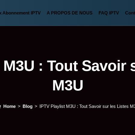
ix Abonnement IPTV
A PROPOS DE NOUS
FAQ IPTV
Cont
t M3U : Tout Savoir s
M3U
Home
Blog
IPTV Playlist M3U : Tout Savoir sur les Listes 