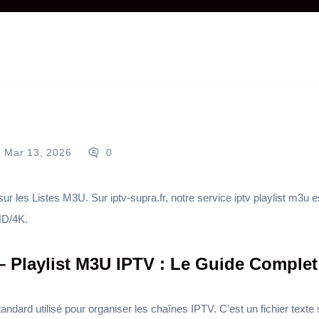
Mar 13, 2026
0
 sur les Listes M3U. Sur iptv-supra.fr, notre service iptv playlist m3u 
HD/4K.
 – Playlist M3U IPTV : Le Guide Complet
andard utilisé pour organiser les chaînes IPTV. C’est un fichier texte s